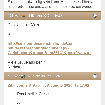
Straftaten notwendig sein kann. Aber dieses Thema
ist bereits lange und ausführlich besprochen worden.
#32 von
InDiBa am 08 Jan 2020
Das Urteil in Gänze:
->
http://juris.bundesgerichtshof.de/cgi-
bin/rechtsprechung/document.py?
Gericht=bgh&Art=en&nr=85141&pos=0&anz=1
Viele Grüße aus Berlin
Norbert
#33 von
Falke am 08 Jan 2020
Zitat von: InDiBa am 08. Januar 2020, 19:17:01
Das Urteil in Gänze:
->