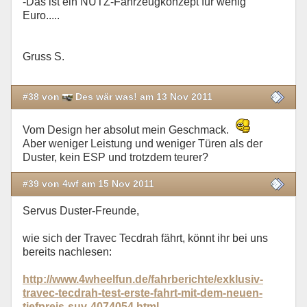
-Das ist ein NUTZ-Fahrzeugkonzept für wenig
Euro.....
Gruss S.
#38 von
Des wär was! am 13 Nov 2011
Vom Design her absolut mein Geschmack.
Aber weniger Leistung und weniger Türen als der
Duster, kein ESP und trotzdem teurer?
#39 von 4wf am 15 Nov 2011
Servus Duster-Freunde,
wie sich der Travec Tecdrah fährt, könnt ihr bei uns
bereits nachlesen:
http://www.4wheelfun.de/fahrberichte/exklusiv-
travec-tecdrah-test-erste-fahrt-mit-dem-neuen-
tiefpreis-suv-4074054.html