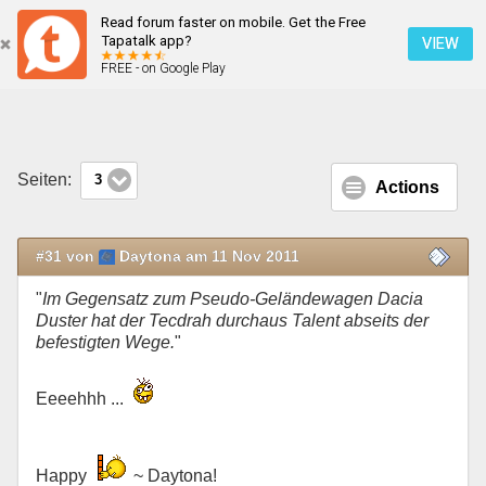
Read forum faster on mobile. Get the Free
Low-Buget-RUV / Travec Tecdrah
Tapatalk app?
VIEW
FREE - on Google Play
Mobile Ansicht
Seiten:
3
Actions
#31 von
Daytona am 11 Nov 2011
"
Im Gegensatz zum Pseudo-Geländewagen Dacia
Duster hat der Tecdrah durchaus Talent abseits der
befestigten Wege.
"
Eeeehhh ...
Happy
~ Daytona!