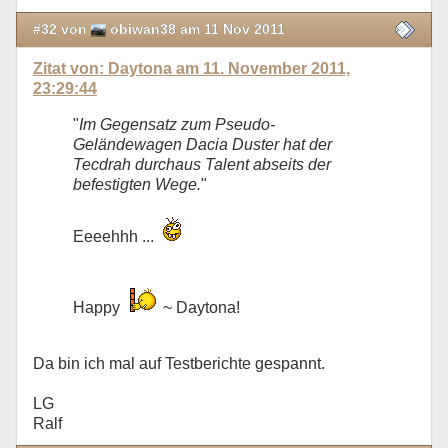
#32 von
obiwan38 am 11 Nov 2011
Zitat von: Daytona am 11. November 2011,
23:29:44
"
Im Gegensatz zum Pseudo-
Geländewagen Dacia Duster hat der
Tecdrah durchaus Talent abseits der
befestigten Wege.
"
Eeeehhh ...
Happy
~ Daytona!
Da bin ich mal auf Testberichte gespannt.
LG
Ralf