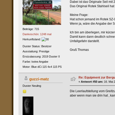
Dabei ist das Originale Seil mi
Das Original Rotek Stahlseil h
Meine Frage:
Hat schon jemand im Rotek SZ-0
Wenn ja, wäre die Angabe der Seil
Beiträge: 715
Ich bin am überlegen, mir kürze
Dankeschön: 1248 mal
Damit kann dann deutlich schne
Herkunftsland:
Unfallgefahr darstellt.
Duster Status: Besitzer
Gruß Thomas
Ausstattung: Prestige
Erstzulassung: 2019 Duster II
Farbe: keine Angabe
Motor: Blue dCi 115 4x4 115 PS
Re: Equipment zur Berg
guzzi-matz
«
Antwort #50 am:
16. Mai 2
Duster Neuling
Die Leerlaufstellung vom Greifzu
aber wenn man sie drin hat , ka