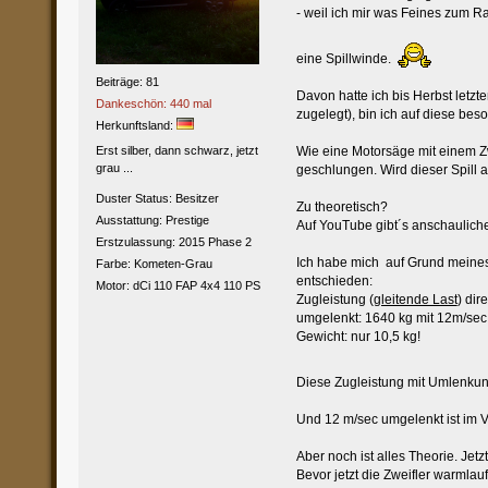
- weil ich mir was Feines zum R
eine Spillwinde.
Beiträge: 81
Davon hatte ich bis Herbst letzt
Dankeschön: 440 mal
zugelegt), bin ich auf diese be
Herkunftsland:
Wie eine Motorsäge mit einem Zwe
Erst silber, dann schwarz, jetzt
grau ...
geschlungen. Wird dieser Spill a
Duster Status: Besitzer
Zu theoretisch?
Ausstattung: Prestige
Auf YouTube gibt´s anschauliche
Erstzulassung: 2015 Phase 2
Ich habe mich auf Grund meines 
Farbe: Kometen-Grau
entschieden:
Motor: dCi 110 FAP 4x4 110 PS
Zugleistung (
gleitende Last
) dir
umgelenkt: 1640 kg mit 12m/sec
Gewicht: nur 10,5 kg!
Diese Zugleistung mit Umlenkun
Und 12 m/sec umgelenkt ist im Ve
Aber noch ist alles Theorie. Jet
Bevor jetzt die Zweifler warmlauf