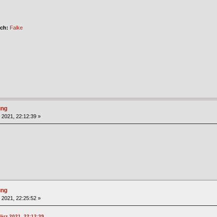
ich:
Falke
ung
 2021, 22:12:39 »
ung
 2021, 22:25:52 »
ärz 2021, 22:12:39