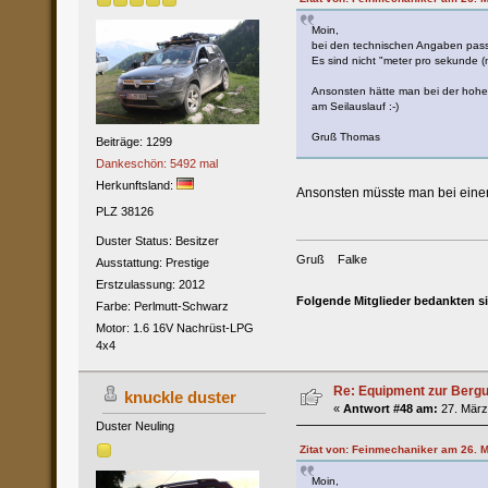
Moin,
bei den technischen Angaben passt
Es sind nicht "meter pro sekunde (
Ansonsten hätte man bei der hohe
am Seilauslauf :-)
Gruß Thomas
Beiträge: 1299
Dankeschön: 5492 mal
Herkunftsland:
Ansonsten müsste man bei einer 
PLZ 38126
Duster Status: Besitzer
Gruß Falke
Ausstattung: Prestige
Erstzulassung: 2012
Folgende Mitglieder bedankten s
Farbe: Perlmutt-Schwarz
Motor: 1.6 16V Nachrüst-LPG
4x4
Re: Equipment zur Berg
knuckle duster
«
Antwort #48 am:
27. März
Duster Neuling
Zitat von: Feinmechaniker am 26. M
Moin,