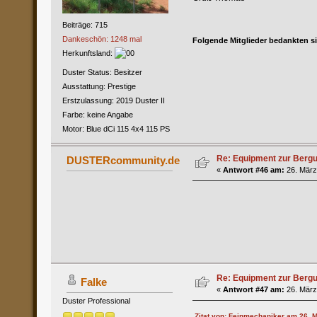
Beiträge: 715
Dankeschön: 1248 mal
Folgende Mitglieder bedankten s
Herkunftsland:
Duster Status: Besitzer
Ausstattung: Prestige
Erstzulassung: 2019 Duster II
Farbe: keine Angabe
Motor: Blue dCi 115 4x4 115 PS
Re: Equipment zur Berg
DUSTERcommunity.de
«
Antwort #46 am:
26. März
Re: Equipment zur Berg
Falke
«
Antwort #47 am:
26. März
Duster Professional
Zitat von: Feinmechaniker am 26. M