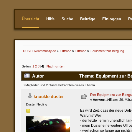
Übersicht
Hilfe
Suche
Beiträge
Einloggen
Re
Aktuellste
DUSTERcommunity.de
»
Offroad
»
Offroad
»
Equipment zur Bergung
Seiten:
1
2
3
[
4
]
Nach unten
Autor
Thema: Equipment zur Be
0 Mitglieder und 2 Gäste betrachten dieses Thema.
Re: Equipment zur Berg
knuckle duster
«
Antwort #45 am:
26. März
Duster Neuling
Es wird Zeit, dass der neue DoB-
Warum? Weil
- der letzte Termin unendlich lang
- mein Duster eine weitere Offro
- weil schon so lange gar nichts