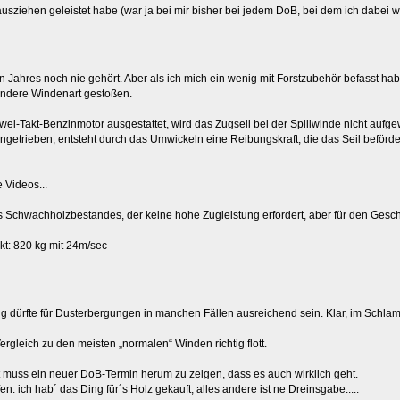
ausziehen geleistet habe (war ja bei mir bisher bei jedem DoB, bei dem ich dabei 
en Jahres noch nie gehört. Aber als ich mich ein wenig mit Forstzubehör befasst h
sondere Windenart gestoßen.
i-Takt-Benzinmotor ausgestattet, wird das Zugseil bei der Spillwinde nicht aufgewi
ngetrieben, entsteht durch das Umwickeln eine Reibungskraft, die das Seil beförder
 Videos...
Schwachholzbestandes, der keine hohe Zugleistung erfordert, aber für den Geschwi
ekt: 820 kg mit 24m/sec
g dürfte für Dusterbergungen in manchen Fällen ausreichend sein. Klar, im Schla
rgleich zu den meisten „normalen“ Winden richtig flott.
zt muss ein neuer DoB-Termin herum zu zeigen, dass es auch wirklich geht.
en: ich hab´ das Ding für´s Holz gekauft, alles andere ist ne Dreinsgabe.....