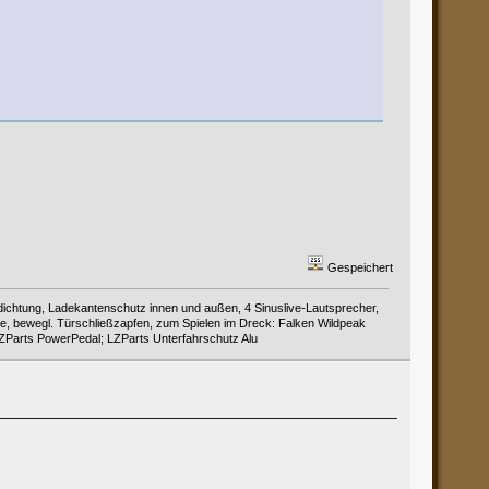
Gespeichert
chtung, Ladekantenschutz innen und außen, 4 Sinuslive-Lautsprecher,
, bewegl. Türschließzapfen, zum Spielen im Dreck: Falken Wildpeak
 LZParts PowerPedal; LZParts Unterfahrschutz Alu