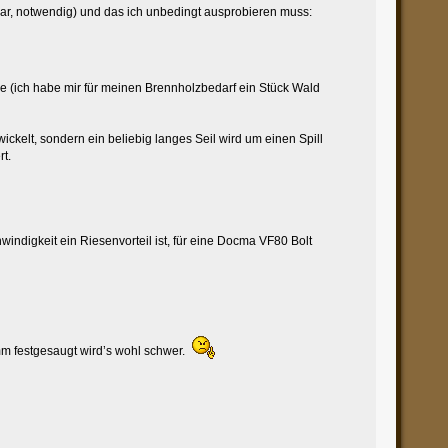
war, notwendig) und das ich unbedingt ausprobieren muss:
abe (ich habe mir für meinen Brennholzbedarf ein Stück Wald
ckelt, sondern ein beliebig langes Seil wird um einen Spill
t.
ndigkeit ein Riesenvorteil ist, für eine Docma VF80 Bolt
mm festgesaugt wird’s wohl schwer.