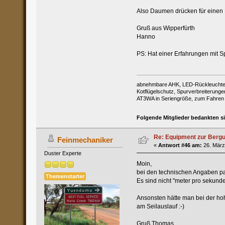
Also Daumen drücken für einen
Gruß aus Wipperfürth
Hanno
PS: Hat einer Erfahrungen mit S
abnehmbare AHK, LED-Rückleuchten,
Kotflügelschutz, Spurverbreiterung
AT3WA in Seriengröße, zum Fahren im
Folgende Mitglieder bedankten s
Re: Equipment zur Berg
Feinmechaniker
«
Antwort #46 am:
26. März
Duster Experte
Moin,
bei den technischen Angaben pas
Themenstarter
Es sind nicht "meter pro sekunde
Ansonsten hätte man bei der ho
am Seilauslauf :-)
Gruß Thomas