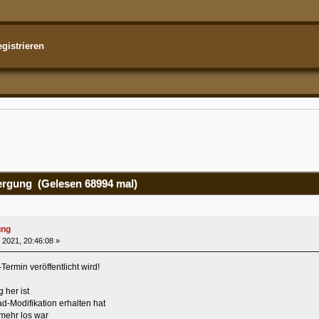
gistrieren
rgung (Gelesen 68994 mal)
ung
 2021, 20:46:08 »
Termin veröffentlicht wird!
 her ist
ad-Modifikation erhalten hat
 mehr los war