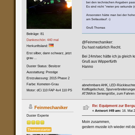
bei den technischen Angaben passt
Es sind nicht "meter pro sekunde (
Ansonsten hätte man bei der hohe
am Seilauslauf :-)
Gruß Thomas
Beiträge: 81
Dankeschön: 440 mal
@Feinmechaniker:
Herkunftsland:
Du hast natürlich Recht.
Erst silber, dann schwarz, jetzt
Bei 24m/sec hätte ich ja gleich
grau ...
Gruß aus Wipperfürth
Duster Status: Besitzer
Hanno
Ausstattung: Prestige
Erstzulassung: 2015 Phase 2
Farbe: Kometen-Grau
abnehmbare AHK, LED-Rückleuchten,
Kotflügelschutz, Spurverbreiterung
Motor: dCi 110 FAP 4x4 110 PS
AT3WA in Seriengröße, zum Fahren im
Re: Equipment zur Berg
Feinmechaniker
«
Antwort #49 am:
16. Mai 2
Duster Experte
Moin zusammen,
gestern musste ich wieder mit d
Themenstarter