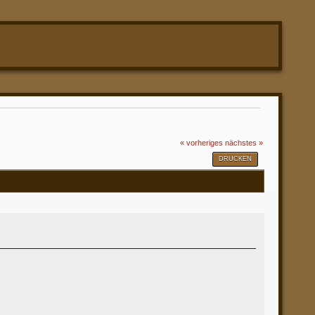
« vorheriges
nächstes »
DRUCKEN