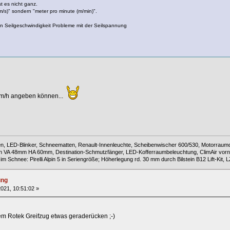
 es nicht ganz.
m/s)" sondern "meter pro minute (m/min)".
n Seilgeschwindigkeit Probleme mit der Seilspannung
 km/h angeben können...
 LED-Blinker, Schneematten, Renault-Innenleuchte, Scheibenwischer 600/530, Motorraumdi
en VA 48mm HA 60mm, Destination-Schmutzfänger, LED-Kofferraumbeleuchtung, ClimAir vorne
 Schnee: Pirelli Alpin 5 in Seriengröße; Höherlegung rd. 30 mm durch Bilstein B12 Lift-Kit,
ung
021, 10:51:02 »
em Rotek Greifzug etwas geraderücken ;-)