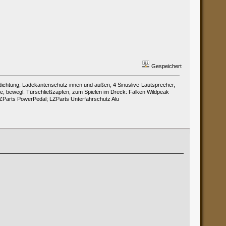
Gespeichert
chtung, Ladekantenschutz innen und außen, 4 Sinuslive-Lautsprecher,
, bewegl. Türschließzapfen, zum Spielen im Dreck: Falken Wildpeak
 LZParts PowerPedal; LZParts Unterfahrschutz Alu