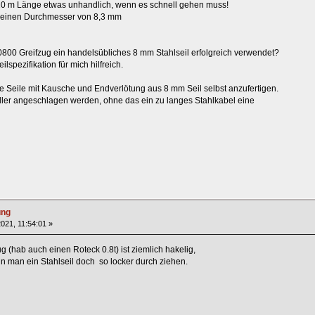
t 20 m Länge etwas unhandlich, wenn es schnell gehen muss!
at einen Durchmesser von 8,3 mm
800 Greifzug ein handelsübliches 8 mm Stahlseil erfolgreich verwendet?
spezifikation für mich hilfreich.
re Seile mit Kausche und Endverlötung aus 8 mm Seil selbst anzufertigen.
ller angeschlagen werden, ohne das ein zu langes Stahlkabel eine
ung
021, 11:54:01 »
g (hab auch einen Roteck 0.8t) ist ziemlich hakelig,
nn man ein Stahlseil doch so locker durch ziehen.