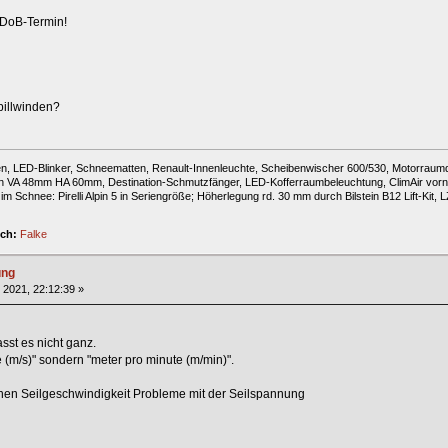
 DoB-Termin!
pillwinden?
 LED-Blinker, Schneematten, Renault-Innenleuchte, Scheibenwischer 600/530, Motorraumdi
en VA 48mm HA 60mm, Destination-Schmutzfänger, LED-Kofferraumbeleuchtung, ClimAir vorne
 Schnee: Pirelli Alpin 5 in Seriengröße; Höherlegung rd. 30 mm durch Bilstein B12 Lift-Kit,
ich:
Falke
ung
 2021, 22:12:39 »
st es nicht ganz.
 (m/s)" sondern "meter pro minute (m/min)".
hen Seilgeschwindigkeit Probleme mit der Seilspannung