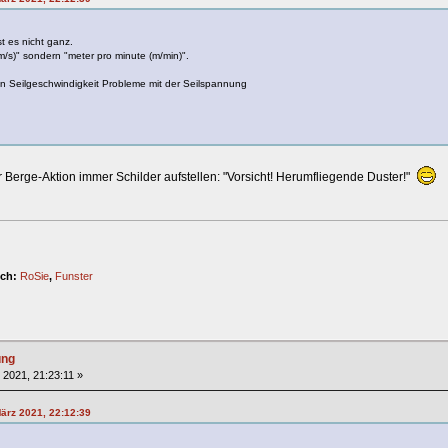
 es nicht ganz.
m/s)" sondern "meter pro minute (m/min)".
n Seilgeschwindigkeit Probleme mit der Seilspannung
Berge-Aktion immer Schilder aufstellen: "Vorsicht! Herumfliegende Duster!"
ich:
RoSie
,
Funster
ung
 2021, 21:23:11 »
ärz 2021, 22:12:39