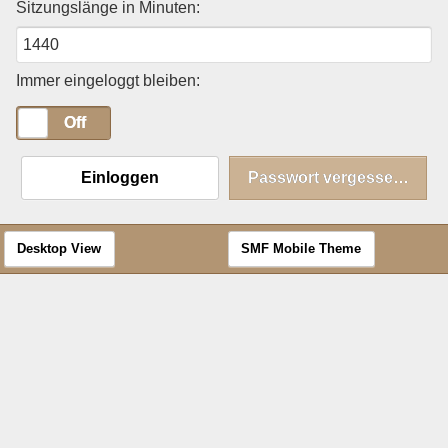
Sitzungslänge in Minuten:
Immer eingeloggt bleiben:
On
Off
Einloggen
Passwort vergessen?
Desktop View
SMF Mobile Theme