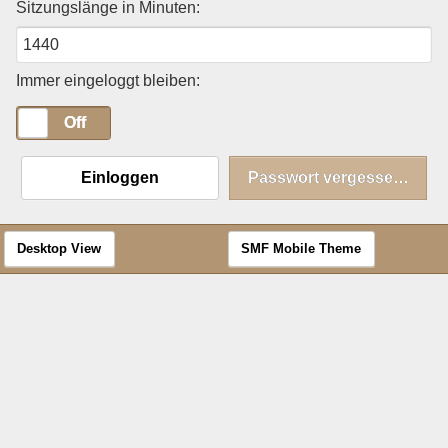
Sitzungslänge in Minuten:
Immer eingeloggt bleiben:
On
Off
Einloggen
Passwort vergessen?
Desktop View
SMF Mobile Theme