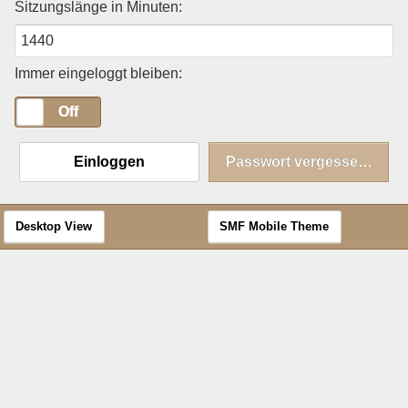
Sitzungslänge in Minuten:
Immer eingeloggt bleiben:
On
Off
Einloggen
Passwort vergessen?
Desktop View
SMF Mobile Theme