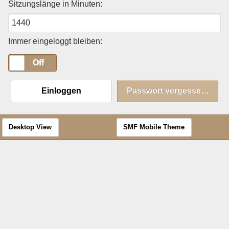
Sitzungslänge in Minuten:
Immer eingeloggt bleiben:
On
Off
Einloggen
Passwort vergessen?
Desktop View
SMF Mobile Theme