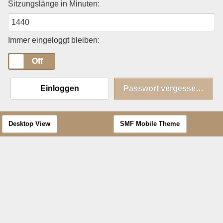
Sitzungslänge in Minuten:
Immer eingeloggt bleiben:
On
Off
Einloggen
Passwort vergessen?
Desktop View
SMF Mobile Theme