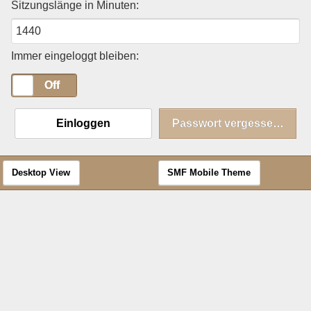
Sitzungslänge in Minuten:
Immer eingeloggt bleiben:
On
Off
Einloggen
Passwort vergessen?
Desktop View
SMF Mobile Theme