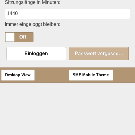
Sitzungslänge in Minuten:
Immer eingeloggt bleiben:
On
Off
Einloggen
Passwort vergessen?
Desktop View
SMF Mobile Theme