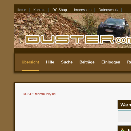
Home
Kontakt
DC Shop
Impressum
Datenschutz
08.08.26 - 15:51
Übersicht
Hilfe
Suche
Beiträge
Einloggen
Re
Aktuellste
DUSTERcommunity.de
Warn
E