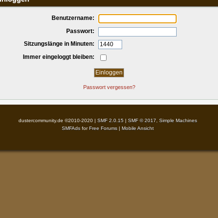
Benutzername:
Passwort:
Sitzungslänge in Minuten:
Immer eingeloggt bleiben:
Passwort vergessen?
dustercommunity.de ©2010-2020 |
SMF 2.0.15
|
SMF © 2017
,
Simple Machines
SMFAds
for
Free Forums
|
Mobile Ansicht