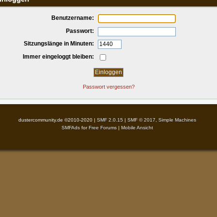
Benutzername:
Passwort:
Sitzungslänge in Minuten:
Immer eingeloggt bleiben:
Passwort vergessen?
dustercommunity.de ©2010-2020 |
SMF 2.0.15
|
SMF © 2017
,
Simple Machines
SMFAds
for
Free Forums
|
Mobile Ansicht