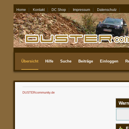
Home
Kontakt
DC Shop
Impressum
Datenschutz
06.08.26 - 03:35
Übersicht
Hilfe
Suche
Beiträge
Einloggen
Re
Aktuellste
DUSTERcommunity.de
Warn
E