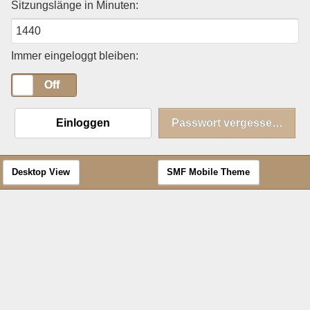
Sitzungslänge in Minuten:
Immer eingeloggt bleiben:
On
Off
Einloggen
Passwort vergessen?
Desktop View
SMF Mobile Theme