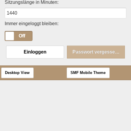
Sitzungslänge in Minuten:
Immer eingeloggt bleiben:
On
Off
Einloggen
Passwort vergessen?
Desktop View
SMF Mobile Theme