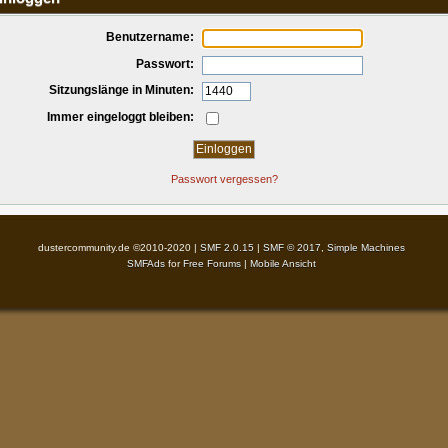
Benutzername:
Passwort:
Sitzungslänge in Minuten:
Immer eingeloggt bleiben:
Passwort vergessen?
dustercommunity.de ©2010-2020 |
SMF 2.0.15
|
SMF © 2017
,
Simple Machines
SMFAds
for
Free Forums
|
Mobile Ansicht