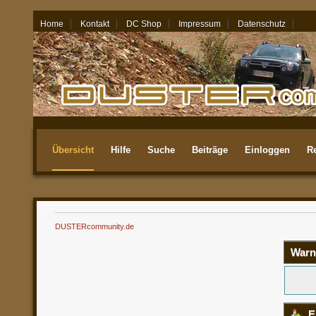
Home
Kontakt
DC Shop
Impressum
Datenschutz
08.08.26 - 07:48
Übersicht
Hilfe
Suche
Beiträge
Einloggen
Re
Aktuellste
DUSTERcommunity.de
Warn
E