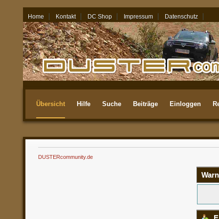
Home
Kontakt
DC Shop
Impressum
Datenschutz
08.08.26 - 06:43
Übersicht
Hilfe
Suche
Beiträge
Einloggen
Re
Aktuellste
DUSTERcommunity.de
Warn
E