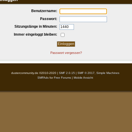
Benutzername:
Passwort:
Sitzungslänge in Minuten:
Immer eingeloggt bleiben:
Passwort vergessen?
dustercommunity.de ©2010-2020 |
SMF 2.0.15
|
SMF © 2017
,
Simple Machines
SMFAds
for
Free Forums
|
Mobile Ansicht