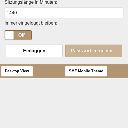
Sitzungslänge in Minuten:
Immer eingeloggt bleiben:
On
Off
Einloggen
Passwort vergessen?
Desktop View
SMF Mobile Theme