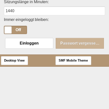
Sitzungslänge in Minuten:
Immer eingeloggt bleiben:
On
Off
Einloggen
Passwort vergessen?
Desktop View
SMF Mobile Theme