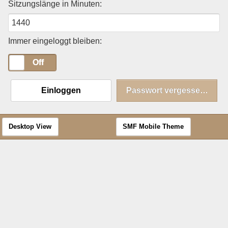
Sitzungslänge in Minuten:
Immer eingeloggt bleiben:
On
Off
Einloggen
Passwort vergessen?
Desktop View
SMF Mobile Theme