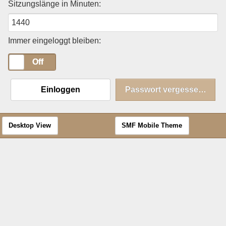
Sitzungslänge in Minuten:
Immer eingeloggt bleiben:
On
Off
Einloggen
Passwort vergessen?
Desktop View
SMF Mobile Theme