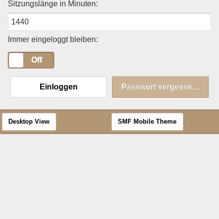
Sitzungslänge in Minuten:
Immer eingeloggt bleiben:
On
Off
Einloggen
Passwort vergessen?
Desktop View
SMF Mobile Theme