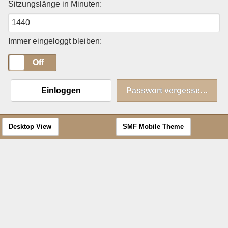
Sitzungslänge in Minuten:
Immer eingeloggt bleiben:
On
Off
Einloggen
Passwort vergessen?
Desktop View
SMF Mobile Theme