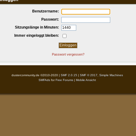
Benutzername:
Passwort:
Sitzungslänge in Minuten:
Immer eingeloggt bleiben:
Passwort vergessen?
dustercommunity.de ©2010-2020 |
SMF 2.0.15
|
SMF © 2017
,
Simple Machines
SMFAds
for
Free Forums
|
Mobile Ansicht