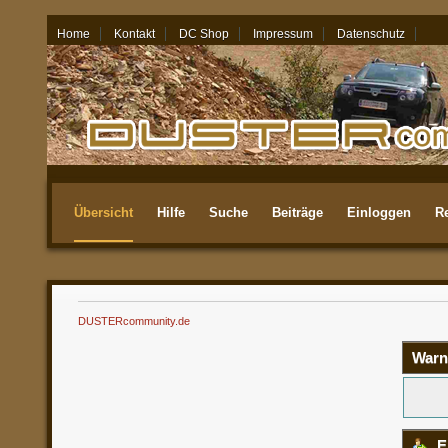
Home
Kontakt
DC Shop
Impressum
Datenschutz
07.08.26 - 00:23
Übersicht
Hilfe
Suche
Beiträge
Einloggen
Re
Aktuellste
DUSTERcommunity.de
Warn
E