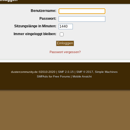
Benutzername:
Passwort:
Sitzungslänge in Minuten:
Immer eingeloggt bleiben:
Passwort vergessen?
dustercommunity.de ©2010-2020 |
SMF 2.0.15
|
SMF © 2017
,
Simple Machines
SMFAds
for
Free Forums
|
Mobile Ansicht