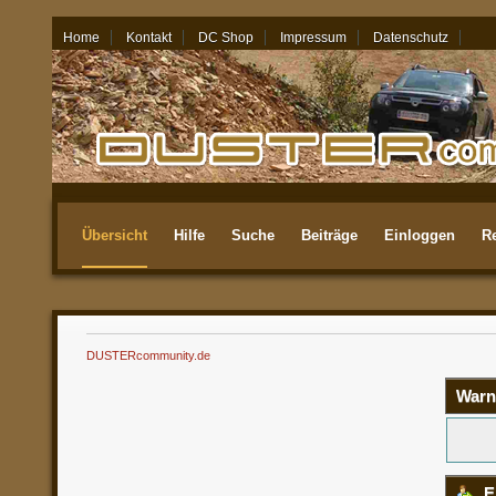
Home
Kontakt
DC Shop
Impressum
Datenschutz
07.08.26 - 06:11
Übersicht
Hilfe
Suche
Beiträge
Einloggen
Re
Aktuellste
DUSTERcommunity.de
Warn
E