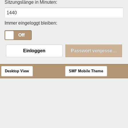
Sitzungslänge in Minuten:
Immer eingeloggt bleiben:
On
Off
Einloggen
Passwort vergessen?
Desktop View
SMF Mobile Theme