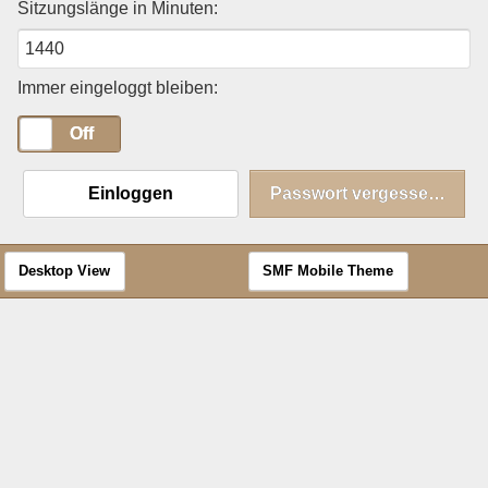
Sitzungslänge in Minuten:
Immer eingeloggt bleiben:
On
Off
Einloggen
Passwort vergessen?
Desktop View
SMF Mobile Theme