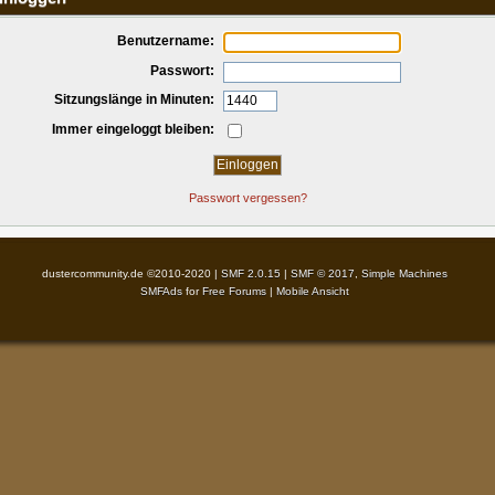
Benutzername:
Passwort:
Sitzungslänge in Minuten:
Immer eingeloggt bleiben:
Passwort vergessen?
dustercommunity.de ©2010-2020 |
SMF 2.0.15
|
SMF © 2017
,
Simple Machines
SMFAds
for
Free Forums
|
Mobile Ansicht