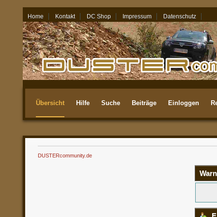
Home
Kontakt
DC Shop
Impressum
Datenschutz
06.08.26 - 23:34
Übersicht
Hilfe
Suche
Beiträge
Einloggen
Re
Aktuellste
DUSTERcommunity.de
Warn
E