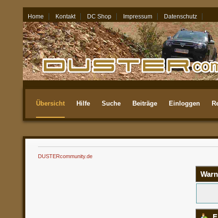
Home
Kontakt
DC Shop
Impressum
Datenschutz
07.08.26 - 05:41
Übersicht
Hilfe
Suche
Beiträge
Einloggen
Re
Aktuellste
DUSTERcommunity.de
Warn
E