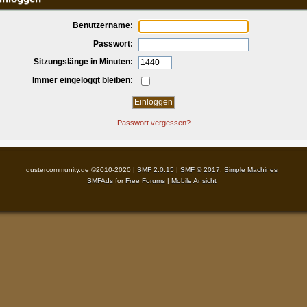
Benutzername:
Passwort:
Sitzungslänge in Minuten:
Immer eingeloggt bleiben:
Passwort vergessen?
dustercommunity.de ©2010-2020 |
SMF 2.0.15
|
SMF © 2017
,
Simple Machines
SMFAds
for
Free Forums
|
Mobile Ansicht