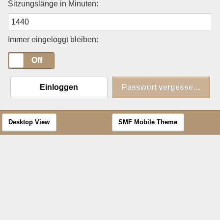
Sitzungslänge in Minuten:
Immer eingeloggt bleiben:
On
Off
Einloggen
Passwort vergessen?
Desktop View
SMF Mobile Theme