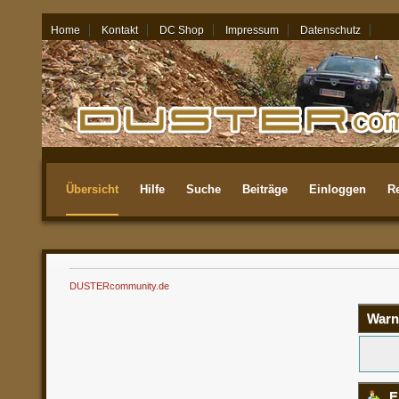
Home
Kontakt
DC Shop
Impressum
Datenschutz
08.08.26 - 01:33
Übersicht
Hilfe
Suche
Beiträge
Einloggen
Re
Aktuellste
DUSTERcommunity.de
Warn
E