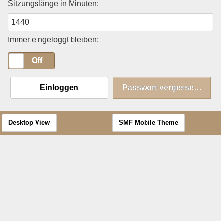
Sitzungslänge in Minuten:
Immer eingeloggt bleiben:
On
Off
Einloggen
Passwort vergessen?
Desktop View
SMF Mobile Theme