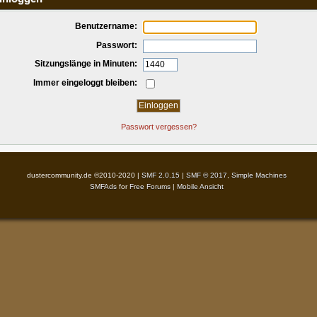
Benutzername:
Passwort:
Sitzungslänge in Minuten:
Immer eingeloggt bleiben:
Passwort vergessen?
dustercommunity.de ©2010-2020 |
SMF 2.0.15
|
SMF © 2017
,
Simple Machines
SMFAds
for
Free Forums
|
Mobile Ansicht