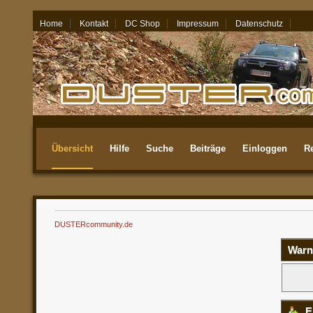
Home
Kontakt
DC Shop
Impressum
Datenschutz
08.08.26 - 20:42
Übersicht
Hilfe
Suche
Beiträge
Einloggen
Re
Aktuellste
DUSTERcommunity.de
Warn
E