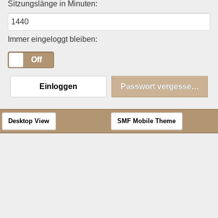
Sitzungslänge in Minuten:
Immer eingeloggt bleiben:
On
Off
Einloggen
Passwort vergessen?
Desktop View
SMF Mobile Theme