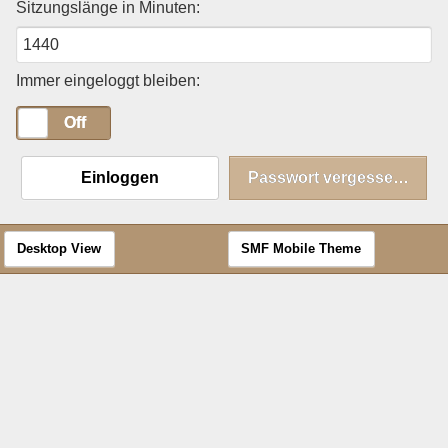
Sitzungslänge in Minuten:
Immer eingeloggt bleiben:
On
Off
Einloggen
Passwort vergessen?
Desktop View
SMF Mobile Theme