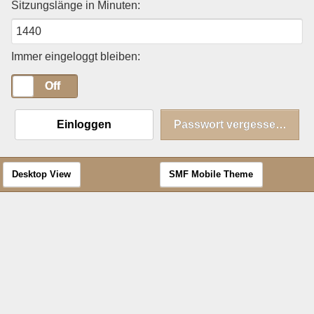
Sitzungslänge in Minuten:
Immer eingeloggt bleiben:
On
Off
Einloggen
Passwort vergessen?
Desktop View
SMF Mobile Theme