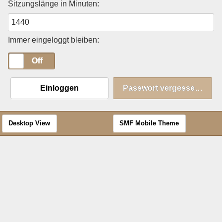
Sitzungslänge in Minuten:
Immer eingeloggt bleiben:
On
Off
Einloggen
Passwort vergessen?
Desktop View
SMF Mobile Theme