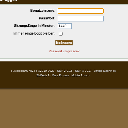
Benutzername:
Passwort:
Sitzungslänge in Minuten:
Immer eingeloggt bleiben:
Passwort vergessen?
dustercommunity.de ©2010-2020 |
SMF 2.0.15
|
SMF © 2017
,
Simple Machines
SMFAds
for
Free Forums
|
Mobile Ansicht