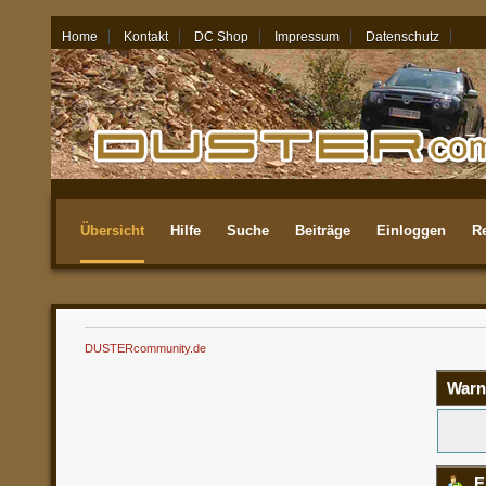
Home
Kontakt
DC Shop
Impressum
Datenschutz
10.08.26 - 06:56
Übersicht
Hilfe
Suche
Beiträge
Einloggen
Re
Aktuellste
DUSTERcommunity.de
Warn
E