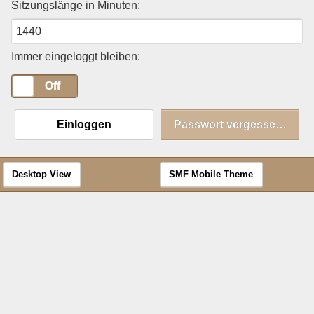
Sitzungslänge in Minuten:
Immer eingeloggt bleiben:
On
Off
Einloggen
Passwort vergessen?
Desktop View
SMF Mobile Theme