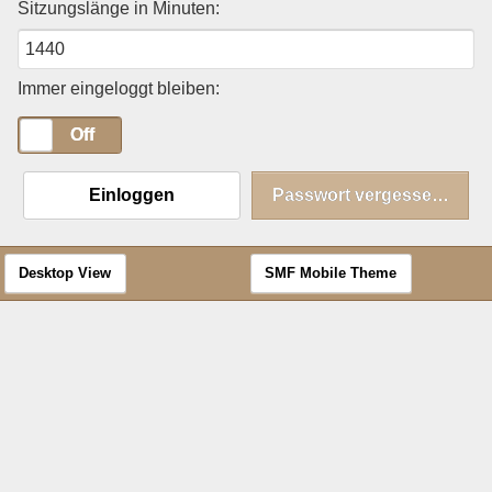
Sitzungslänge in Minuten:
Immer eingeloggt bleiben:
On
Off
Einloggen
Passwort vergessen?
Desktop View
SMF Mobile Theme