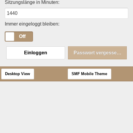
Sitzungslänge in Minuten:
Immer eingeloggt bleiben:
On
Off
Einloggen
Passwort vergessen?
Desktop View
SMF Mobile Theme