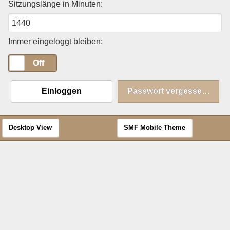
Sitzungslänge in Minuten:
Immer eingeloggt bleiben:
On
Off
Einloggen
Passwort vergessen?
Desktop View
SMF Mobile Theme