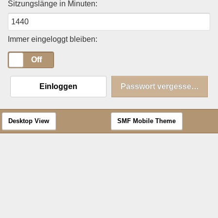
Sitzungslänge in Minuten:
Immer eingeloggt bleiben:
On
Off
Einloggen
Passwort vergessen?
Desktop View
SMF Mobile Theme