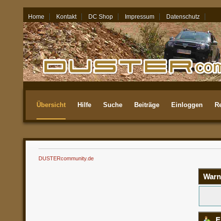
Home
Kontakt
DC Shop
Impressum
Datenschutz
09.08.26 - 13:07
Übersicht
Hilfe
Suche
Beiträge
Einloggen
Re
Aktuellste
DUSTERcommunity.de
Warn
E