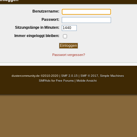
Benutzername:
Passwort:
Sitzungslänge in Minuten:
Immer eingeloggt bleiben:
Passwort vergessen?
dustercommunity.de ©2010-2020 |
SMF 2.0.15
|
SMF © 2017
,
Simple Machines
SMFAds
for
Free Forums
|
Mobile Ansicht