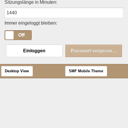
Sitzungslänge in Minuten:
Immer eingeloggt bleiben:
On
Off
Einloggen
Passwort vergessen?
Desktop View
SMF Mobile Theme