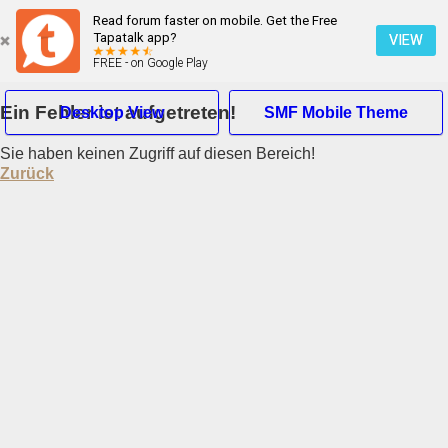
Read forum faster on mobile. Get the Free
Tapatalk app?
VIEW
FREE - on Google Play
Ein Fehler ist aufgetreten!
Desktop View
SMF Mobile Theme
Sie haben keinen Zugriff auf diesen Bereich!
Hallo Gast
Zurück
Übersicht
Suche
Neueste Beiträge
Registrieren
Einloggen
Mobile Ansicht