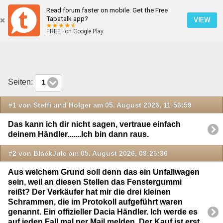
Read forum faster on mobile. Get the Free
Neueste Beiträge
Tapatalk app?
VIEW
FREE - on Google Play
Mobile Ansicht
Seiten:
1
#1 von Steffi und Holger am 05. August 2026, 11:56:59
Das kann ich dir nicht sagen, vertraue einfach
deinem Händler.......Ich bin dann raus.
#2 von BlackJule am 05. August 2026, 09:26:36
Aus welchem Grund soll denn das ein Unfallwagen
sein, weil an diesen Stellen das Fenstergummi
reißt? Der Verkäufer hat mir die drei kleinen
Schrammen, die im Protokoll aufgeführt waren
genannt. Ein offizieller Dacia Händler. Ich werde es
auf jeden Fall mal per Mail melden. Der Kauf ist erst