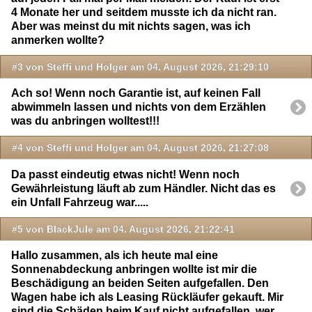
4 Monate her und seitdem musste ich da nicht ran.
Aber was meinst du mit nichts sagen, was ich
anmerken wollte?
#3 von Steffi und Holger am 04. August 2026, 21:29:10
Ach so! Wenn noch Garantie ist, auf keinen Fall
abwimmeln lassen und nichts von dem Erzählen
was du anbringen wolltest!!!
#4 von Steffi und Holger am 04. August 2026, 21:27:08
Da passt eindeutig etwas nicht! Wenn noch
Gewährleistung läuft ab zum Händler. Nicht das es
ein Unfall Fahrzeug war.....
#5 von BlackJule am 04. August 2026, 21:22:41
Hallo zusammen, als ich heute mal eine
Sonnenabdeckung anbringen wollte ist mir die
Beschädigung an beiden Seiten aufgefallen. Den
Wagen habe ich als Leasing Rückläufer gekauft. Mir
sind die Schäden beim Kauf nicht aufgefallen, wer