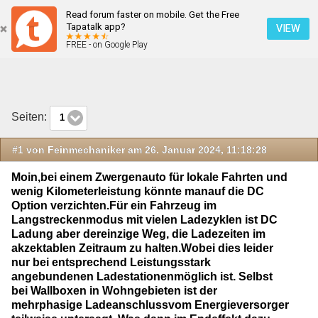
Read forum faster on mobile. Get the Free
Neueste Beiträge
Tapatalk app?
VIEW
FREE - on Google Play
Mobile Ansicht
Seiten:
1
#1 von Feinmechaniker am 26. Januar 2024, 11:18:28
Moin,bei einem Zwergenauto für lokale Fahrten und
wenig Kilometerleistung könnte manauf die DC
Option verzichten.Für ein Fahrzeug im
Langstreckenmodus mit vielen Ladezyklen ist DC
Ladung aber dereinzige Weg, die Ladezeiten im
akzektablen Zeitraum zu halten.Wobei dies leider
nur bei entsprechend Leistungsstark
angebundenen Ladestationenmöglich ist. Selbst
bei Wallboxen in Wohngebieten ist der
mehrphasige Ladeanschlussvom Energieversorger