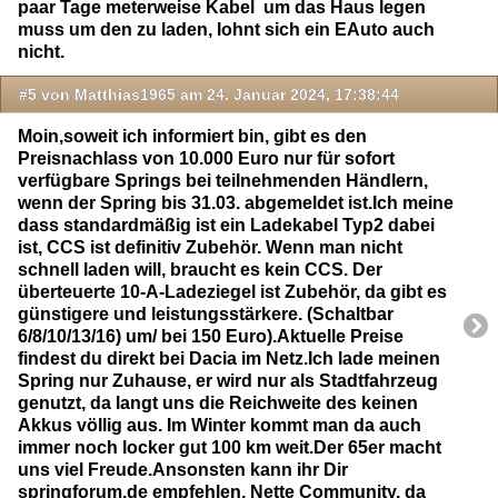
paar Tage meterweise Kabel um das Haus legen
muss um den zu laden, lohnt sich ein EAuto auch
nicht.
#5 von Matthias1965 am 24. Januar 2024, 17:38:44
Moin,soweit ich informiert bin, gibt es den
Preisnachlass von 10.000 Euro nur für sofort
verfügbare Springs bei teilnehmenden Händlern,
wenn der Spring bis 31.03. abgemeldet ist.Ich meine
dass standardmäßig ist ein Ladekabel Typ2 dabei
ist, CCS ist definitiv Zubehör. Wenn man nicht
schnell laden will, braucht es kein CCS. Der
überteuerte 10-A-Ladeziegel ist Zubehör, da gibt es
günstigere und leistungsstärkere. (Schaltbar
6/8/10/13/16) um/ bei 150 Euro).Aktuelle Preise
findest du direkt bei Dacia im Netz.Ich lade meinen
Spring nur Zuhause, er wird nur als Stadtfahrzeug
genutzt, da langt uns die Reichweite des keinen
Akkus völlig aus. Im Winter kommt man da auch
immer noch locker gut 100 km weit.Der 65er macht
uns viel Freude.Ansonsten kann ihr Dir
springforum.de empfehlen. Nette Community, da