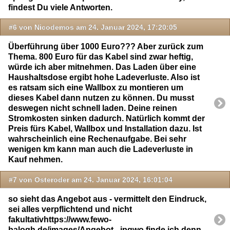
findest Du viele Antworten.
#6 von Nicodemos am 24. Januar 2024, 17:20:05
Überführung über 1000 Euro??? Aber zurück zum
Thema. 800 Euro für das Kabel sind zwar heftig,
würde ich aber mitnehmen. Das Laden über eine
Haushaltsdose ergibt hohe Ladeverluste. Also ist
es ratsam sich eine Wallbox zu montieren um
dieses Kabel dann nutzen zu können. Du musst
deswegen nicht schnell laden. Deine reinen
Stromkosten sinken dadurch. Natürlich kommt der
Preis fürs Kabel, Wallbox und Installation dazu. Ist
wahrscheinlich eine Rechenaufgabe. Bei sehr
wenigen km kann man auch die Ladeverluste in
Kauf nehmen.
#7 von Osteroder am 24. Januar 2024, 16:01:04
so sieht das Angebot aus - vermittelt den Eindruck,
sei alles verpflichtend und nicht
fakultativhttps://www.fewo-
balogh.de/images/Angebot_.jpgwo finde ich denn