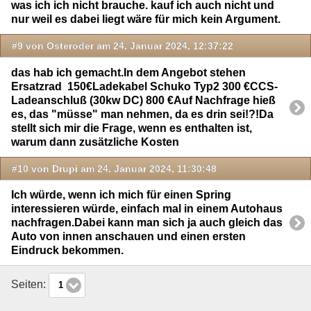
was ich ich nicht brauche. kauf ich auch nicht und
nur weil es dabei liegt wäre für mich kein Argument.
#9 von Osteroder am 24. Januar 2024, 12:37:22
das hab ich gemacht.In dem Angebot stehen
Ersatzrad 150€Ladekabel Schuko Typ2 300 €CCS-
Ladeanschluß (30kw DC) 800 €Auf Nachfrage hieß
es, das "müsse" man nehmen, da es drin sei!?!Da
stellt sich mir die Frage, wenn es enthalten ist,
warum dann zusätzliche Kosten
#10 von Drupi am 24. Januar 2024, 11:30:48
Ich würde, wenn ich mich für einen Spring
interessieren würde, einfach mal in einem Autohaus
nachfragen.Dabei kann man sich ja auch gleich das
Auto von innen anschauen und einen ersten
Eindruck bekommen.
Seiten:
1