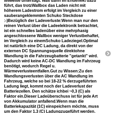
teilweise untersagt. Was dann im Endeffekt dazu
führt, das trotzWallbox das Laden nicht mit
höherem Ladestrom erfolgt im Vergleich zu einer
sauberangeklemmten Schuko Steckdose
:-)Bezüglich der Ladeverluste:Wenn man nur den
reinen Verlust über die Ladeelektronik betrachtet,
ist ein schnelles ladenüber eine mehrphasig
angeschlossene Wallbox weniger Verlustbehaftet,
im Vergleich zu einemSchuko Ladeziegel.Optimal
ist natürlich eine DC Ladung, da direkt von der
externen DC Spannungsquelle direktohne
Wandlung in die Fahrzeugbatterie "getankt" wird.
Dadurch wird keine AC-DC Wandlung im Fahrzeug
benötigt, wodurch Regel u.
Wärmeverlusteentfallen.Gut zu Wissen:Zu den
Wandlungsverlusten über die AC Wandlung im
Fahrzeug, welche so bei 18-22 % derzugeführten
Ladung liegt, kommt noch der Ladeverlust der
Batteriezellen. Den schätze ichbei ~0,3 (C) als
Faktor ein.Dieser Ladeüberschuss ist für jede Art
von Akkumulator anfallend.Wenn man die
Batteriekapazität (1C) einspeichern möchte, muss
um den Faktor 1,3 (C) Ladungzugeführt werden.