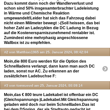
Dazu kommt dann noch der Wandlerverlust und
schon sind 50% insgesamterbrachter Ladeleistung
in Wärme und Chemische Reaktion
umgewandelt!Leider hat sich das Fahrzeug dabei
nicht einen Milimeter bewegt :-(Soll heissen, das bei
hoher Zahl an Ladezyklen die DC Ladung in Bezug
auf die Kostenersparniszunehmend rentabler ist.
Zumindest eine mehrphasig angeschlossene
Wallbox ist zu empfehlen.
#2 von Matthias1965 am 25. Januar 2024, 08:42:04
Moin,die 800 Euro werden für die Option des
Schnellladens verlangt, dann kann man auch DC
laden, sonst nur AC. Zu erkennen an der
zusätzlichen Ladebuchse F:
#3 von tomruevel am 25. Januar 2024, 00:09:14
Moin,das € 800 teure Ladekabel ist offenbar ein DC
(Gleichspannungs-)Ladekabel.Mit Gleichspannung
geladen wird doch nur beim Schnellladen.Das ist
bei dem DSpring, der als Stadtauto gedacht ist,