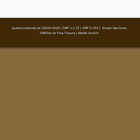
dustercommunity.de ©2010-2020 |
SMF 2.0.15
|
SMF © 2017
,
Simple Machines
SMFAds
for
Free Forums
|
Mobile Ansicht