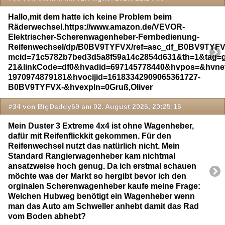
Hallo,mit dem hatte ich keine Problem beim
Räderwechsel.https://www.amazon.de/VEVOR-
Elektrischer-Scherenwagenheber-Fernbedienung-
Reifenwechsel/dp/B0BV9TYFVX/ref=asc_df_B0BV9TYF
mcid=71c5782b7bed3d5a8f59a14c2854d631&th=1&tag=
21&linkCode=df0&hvadid=697145778440&hvpos=&hvne
1970974879181&hvocijid=16183342909065361727-
B0BV9TYFVX-&hvexpln=0Gruß,Oliver
#34 von BigDaddy69 am 02. August 2026, 20:25:16
Mein Duster 3 Extreme 4x4 ist ohne Wagenheber,
dafür mit Reifenflickkit gekommen. Für den
Reifenwechsel nutzt das natürlich nicht. Mein
Standard Rangierwagenheber kam nichtmal
ansatzweise hoch genug. Da ich erstmal schauen
möchte was der Markt so hergibt bevor ich den
orginalen Scherenwagenheber kaufe meine Frage:
Welchen Hubweg benötigt ein Wagenheber wenn
man das Auto am Schweller anhebt damit das Rad
vom Boden abhebt?