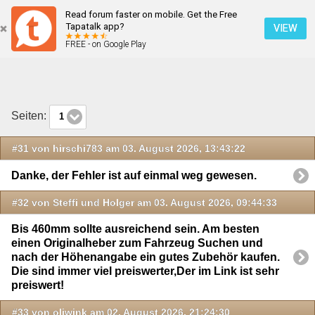
Read forum faster on mobile. Get the Free
Neueste Beiträge
Tapatalk app?
VIEW
FREE - on Google Play
Mobile Ansicht
Seiten:
1
#31 von hirschi783 am 03. August 2026, 13:43:22
Danke, der Fehler ist auf einmal weg gewesen.
#32 von Steffi und Holger am 03. August 2026, 09:44:33
Bis 460mm sollte ausreichend sein. Am besten
einen Originalheber zum Fahrzeug Suchen und
nach der Höhenangabe ein gutes Zubehör kaufen.
Die sind immer viel preiswerter,Der im Link ist sehr
preiswert!
#33 von oliwink am 02. August 2026, 21:24:30