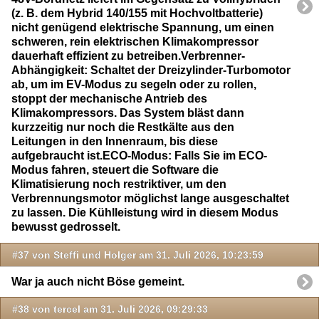
(z. B. dem Hybrid 140/155 mit Hochvoltbatterie)
nicht genügend elektrische Spannung, um einen
schweren, rein elektrischen Klimakompressor
dauerhaft effizient zu betreiben.Verbrenner-
Abhängigkeit: Schaltet der Dreizylinder-Turbomotor
ab, um im EV-Modus zu segeln oder zu rollen,
stoppt der mechanische Antrieb des
Klimakompressors. Das System bläst dann
kurzzeitig nur noch die Restkälte aus den
Leitungen in den Innenraum, bis diese
aufgebraucht ist.ECO-Modus: Falls Sie im ECO-
Modus fahren, steuert die Software die
Klimatisierung noch restriktiver, um den
Verbrennungsmotor möglichst lange ausgeschaltet
zu lassen. Die Kühlleistung wird in diesem Modus
bewusst gedrosselt.
#37 von Steffi und Holger am 31. Juli 2026, 10:23:59
War ja auch nicht Böse gemeint.
#38 von tercel am 31. Juli 2026, 09:29:33