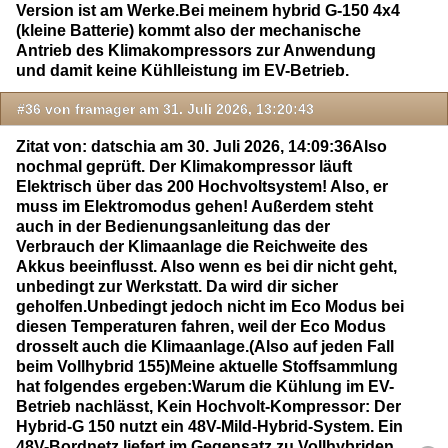
Version ist am Werke.Bei meinem hybrid G-150 4x4
(kleine Batterie) kommt also der mechanische
Antrieb des Klimakompressors zur Anwendung
und damit keine Kühlleistung im EV-Betrieb.
#36 von framager am 31. Juli 2026, 13:20:43
Zitat von: datschia am 30. Juli 2026, 14:09:36Also
nochmal geprüft. Der Klimakompressor läuft
Elektrisch über das 200 Hochvoltsystem! Also, er
muss im Elektromodus gehen! Außerdem steht
auch in der Bedienungsanleitung das der
Verbrauch der Klimaanlage die Reichweite des
Akkus beeinflusst. Also wenn es bei dir nicht geht,
unbedingt zur Werkstatt. Da wird dir sicher
geholfen.Unbedingt jedoch nicht im Eco Modus bei
diesen Temperaturen fahren, weil der Eco Modus
drosselt auch die Klimaanlage.(Also auf jeden Fall
beim Vollhybrid 155)Meine aktuelle Stoffsammlung
hat folgendes ergeben:Warum die Kühlung im EV-
Betrieb nachlässt, Kein Hochvolt-Kompressor: Der
Hybrid-G 150 nutzt ein 48V-Mild-Hybrid-System. Ein
48V-Bordnetz liefert im Gegensatz zu Vollhybriden