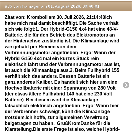
#35 von framager am 01. August 2026, 09:40:01
Zitat von: Kromboli am 30. Juli 2026, 21:14:40Ich
habe mich mal damit beschäftigt. Die Sache verhält
sich wie folgt:1. Der Hybrid-G150 4x4 hat eine 48-V-
Batterie, die für den Betrieb des Elektromotors an
der Hinterachse zuständig ist. Die Klimaanlage wird
wie gehabt per Riemen von dem
Verbrennungsmotor angetrieben. Ergo: Wenn der
Hybrid-G150 4x4 mal ein kurzes Stück rein
elektrisch fährt und der Verbrennungsmotor aus ist,
ist auch die Klimaanlage aus.2. Beim Fullhybrid 155
verhält sich das anders. Dessen Batterie ist ein
ganz anderes Kaliber. Es handelt sich hier um eine
Hochvoltbatterie mit einer Spannung von 280 Volt
(der etwas ältere Fullhybrid 140 hat eine 230 Volt
Batterie). Bei diesem wird die Klimaanlage
tatsächlich elektrisch angetrieben. Ergo: Wenn hier
der Verbrenner schweigt, kühlt die Klimaanlage
trotzdem.Ich hoffe, zur allgemeinen Verwirrung
beigetragen zu haben. GrußKromDanke für die
Klarstellung.Die erste Frage ist also, welche Hybrid-