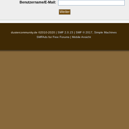
Benutzername/E-Mail:
dustercommunity.de ©2010-2020 |
SMF 2.0.15
|
SMF © 2017
,
Simple Machines
SMFAds
for
Free Forums
|
Mobile Ansicht