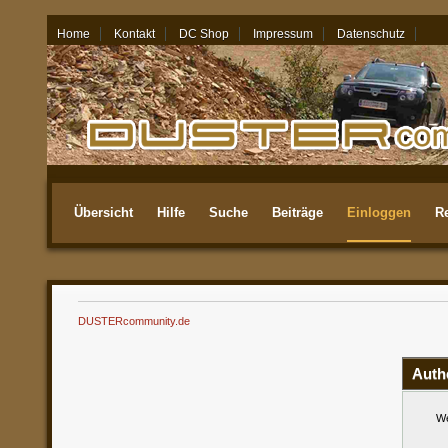
Home
Kontakt
DC Shop
Impressum
Datenschutz
07.08.26 - 08:10
Übersicht
Hilfe
Suche
Beiträge
Einloggen
Re
Aktuellste
DUSTERcommunity.de
Auth
We